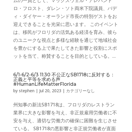
ムの一員として、マックスウェル・アレハンド
ロ・フロスト、ダレン・ソト両米下院議員、バデ
ィ・ダイヤー・オーランド市長の特別ゲストをお
迎えできることを光栄に思います。 このイベント
は、移民がフロリダの活気ある経済を育み、彼ら
のユニークな視点と多様な経験を通じて地域社会
を豊かにする上で果たしてきた影響と役割にスポ
ットを当て、称賛することを目的としている。...
6/1-6/2-6/3 11:30 不公正なSB1718に反対する：
正義と平等を求める声
#HumanLifeMatterFlorida
by
stephen
|
Jul 20, 2023
|
カテゴリーなし
州知事の新法SB1718は、フロリダのレストラン
業界に大きな影響を与え、非正規雇用労働者に不
安を与え、適切な労働力の確保に困難を生じさせ
ている。 SB1718の悪影響と非正規労働者が直面