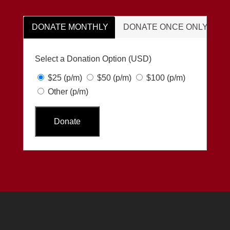
DONATE MONTHLY
DONATE ONCE ONLY
Select a Donation Option
(USD)
$25
(p/m)
$50
(p/m)
$100
(p/m)
Other
(p/m)