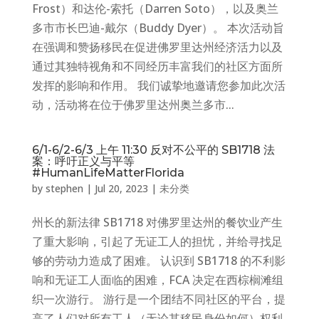
Frost）和达伦-索托（Darren Soto），以及奥兰
多市市长巴迪-戴尔（Buddy Dyer）。 本次活动旨
在强调和赞扬移民在促进佛罗里达州经济活力以及
通过其独特视角和不同经历丰富我们的社区方面所
发挥的影响和作用。 我们诚挚地邀请您参加此次活
动，活动将在位于佛罗里达州奥兰多市...
6/1-6/2-6/3 上午 11:30 反对不公平的 SB1718 法
案：呼吁正义与平等
#HumanLifeMatterFlorida
by
stephen
|
Jul 20, 2023
|
未分类
州长的新法律 SB1718 对佛罗里达州的餐饮业产生
了重大影响，引起了无证工人的担忧，并给寻找足
够的劳动力造成了困难。 认识到 SB1718 的不利影
响和无证工人面临的困难，FCA 决定在西棕榈滩组
织一次游行。 游行是一个团结不同社区的平台，提
高了人们对所有工人（无论其移民身份如何）权利