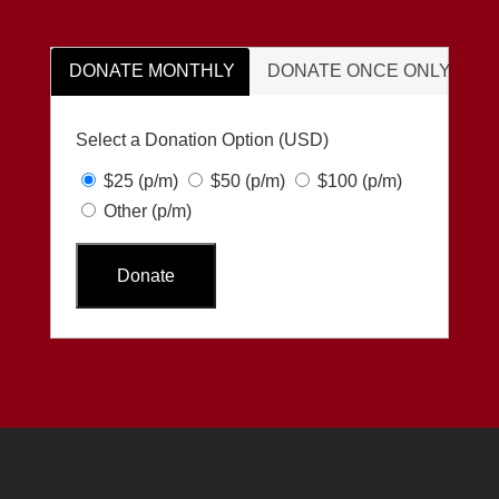
DONATE MONTHLY
DONATE ONCE ONLY
Select a Donation Option
(USD)
$25
(p/m)
$50
(p/m)
$100
(p/m)
Other
(p/m)